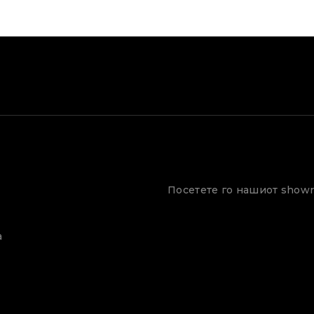
Посетете го нашиот show
а