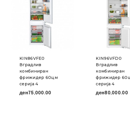
KIN86VFE0
KIN96VFD0
Вградлив
Вградлив
комбиниран
комбиниран
фрижидер 60цм
фрижидер 60
серија 4
серија 4
ден
75,000.00
ден
80,000.00