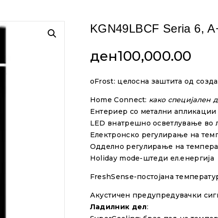
KGN49LBCF Seria 6, A
ден
100,000.00
oFrost: целосна заштита од созд
Home Connect:
како специјален 
Ентериер со
метални
апликации
LED
внатрешно
осветлување
во 
Електронско
регулирање
на
тем
Одделно
регулирање
на
темпера
Holiday mode-штеди ел.енергија
FreshSense-постојана температур
Акустичен предупредувачки сигн
Ладилник
дел
: