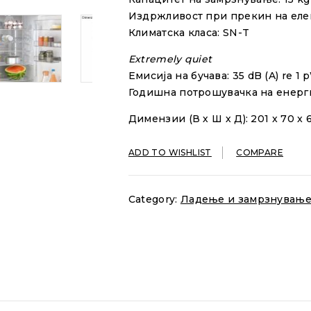
Издржливост при прекин
на
еле
Климатска класа
:
SN
-T
Extremely quiet
Емисија
на
бучава
: 35
dB (
A)
re
1
Годишна потрошувачка на енерг
Димензии (В х Ш х Д): 201 x 70 x 
ADD TO WISHLIST
COMPARE
Category:
Ладење и замрзнувањ