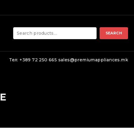
led.
Search
SEARCH
for:
Тел: +389 72 250 665 sales@premiumappliances.mk
Е