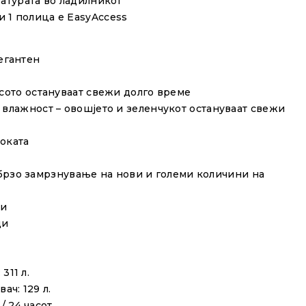
ратурата во ладилникот
и
1 полица е EasyAccess
легантен
есото остануваат свежи долго време
 влажност – овошјето и зеленчукот остануваат свежи
иоката
брзо замрзнување на нови и големи количини на
ди
ди
: 311
л
.
вач
:
129
л
.
/
24
часот