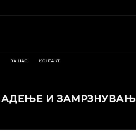
s is a demo store for testing purposes — no orders shall be fulfil
ЗА НАС
КОНТАКТ
ЛАДЕЊЕ И ЗАМРЗНУВАЊ