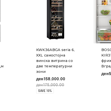
KWK36ABGA seria 6,
BOSC
XXL самостојна
KIR3
винска витрина со
фри
цм
две температурни
Вгра
зони
ден
5
ден
158,000.00
ден
175,000.00
SAVE 10%