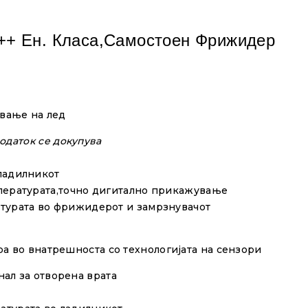
++ Ен. Класа,самостоен Фрижидер
авање на лед
додаток
се докупува
ладилникот
пературата
,
точно
дигитално
прикажување
турата
во
фрижидерот и замрзнувачот
а во внатрешноста со технологијата на сензори
ал за отворена врата