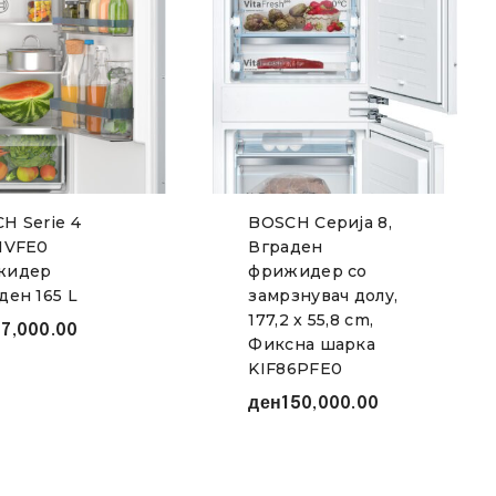
H Serie 4
BOSCH Серија 8,
1VFE0
Вграден
жидер
фрижидер со
ден 165 L
замрзнувач долу,
177,2 x 55,8 cm,
7,000.00
Фиксна шарка
KIF86PFE0
ден
150,000.00