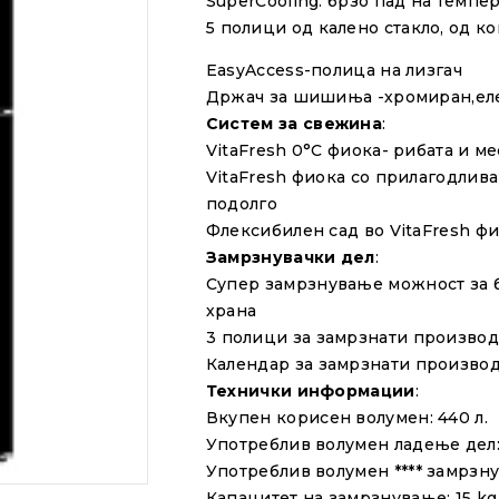
SuperCooling: брзо пад на темпе
5
полици
од
калено стакло
,
од ко
EasyAccess-полица на лизгач
Држач за шишиња -хромиран
,е
Систем
за
свежина
:
VitaFresh 0°C фиока- рибата и м
VitaFresh фиока со прилагодлива
подолго
Флексибилен сад во VitaFresh ф
Замрзнувачки дел
:
Супер
замрзнување
можност за 
храна
3
полици
за
замрзнати
произво
Календар
за
замрзнати произво
Технички информации
:
Вкупен
корисен
волумен:
440
л.
Употреблив волумен
ладење
дел
Употреблив волумен
****
замрзну
Капацитет
на
замрзнување
:
15
kg