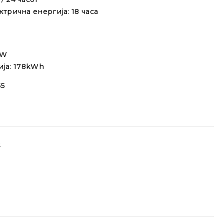
ктрична енергија:
18
часa
pW
ија: 178kWh
65
е