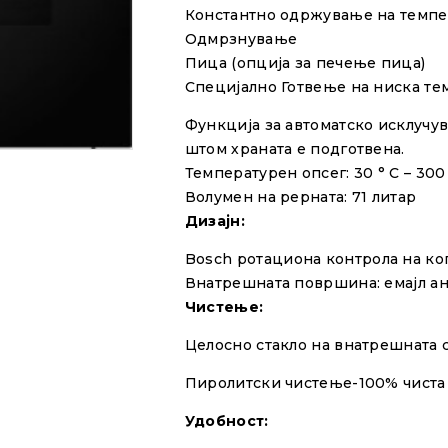
Константно одржување на темпе
Одмрзнување
Пица (опција за печење пица)
Специјално Готвење на ниска те
Функција за автоматско исклучу
штом храната е подготвена.
Температурен опсег:
30 ° C – 300
Волумен на рерната: 71 литар
Дизајн:
Bosch р
отациона контрола на ко
Внатрешната површина: емајл а
Чистење:
Целосно стакло на внатрешната 
Пиролитски чистење-100% чиста
Удобност: