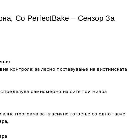
на, Со PerfectBake – Сензор За
ење:
овна контрола: за лесно поставување на вистинската
распределува рамномерно на сите три нивоа
ијална програма за класично готвење со едно тавче
ара,
ара