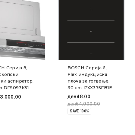
H Серија 8,
BOSCH Серија 6,
скопски
Flex индукциска
ски аспиратор,
плоча за готвење,
m DFS097K51
30 cm, PXX375FB1E
ден
48.00
3,000.00
ден
54,000.00
SAVE 100%