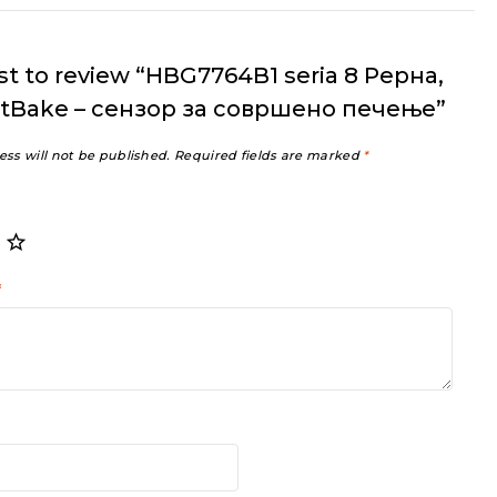
rst to review “HBG7764B1 seria 8 Рерна,
ctBake – сензор за совршено печење”
ess will not be published.
Required fields are marked
*
*