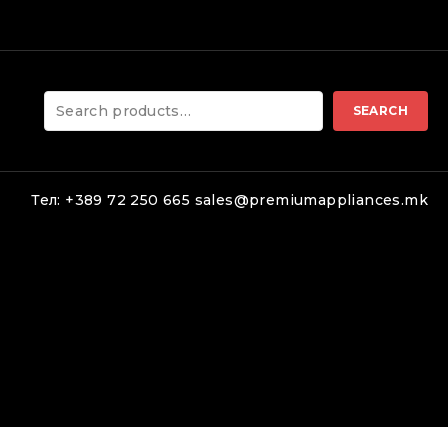
led.
Search
SEARCH
for:
Тел: +389 72 250 665 sales@premiumappliances.mk