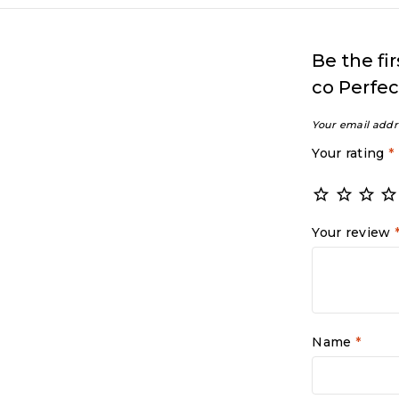
Be the fi
со Perfe
Your email addr
Your rating
*
Your review
Name
*