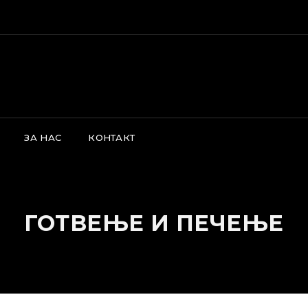
s is a demo store for testing purposes — no orders shall be fulfil
ЗА НАС
КОНТАКТ
ГОТВЕЊЕ И ПЕЧЕЊЕ