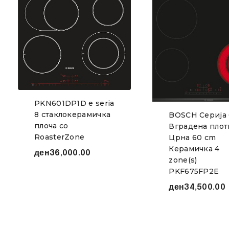
PKN601DP1D е seria
8 стаклокерамичка
BOSCH Серија 
плоча со
Вградена плот
RoasterZone
Црна 60 cm
Керамичка 4
ден
36,000.00
zone(s)
PKF675FP2E
ден
34,500.00