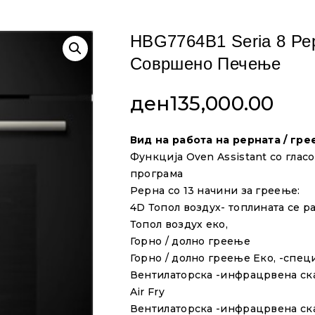
HBG7764B1 Seria 8 Рер
Совршено Печење
ден
135,000.00
Вид на работа на рерната / гре
Функција Oven Assistant со глас
програма
Рерна со 13 начини за греење:
4D Топол воздух- топлината се 
Топол воздух еко,
Горно / долно греење
Горно / долно греење Еко, -спец
Вентилаторска -инфрацрвена ск
Air Fry
Вентилаторска -инфрацрвена ск