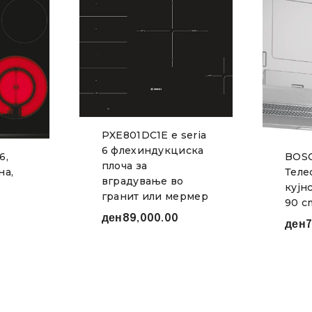
PXE801DC1E е seria
6 флехиндукциска
6,
BOSC
плоча за
на,
Теле
вградување во
кујн
гранит или мермер
90 c
ден
89,000.00
ден
7