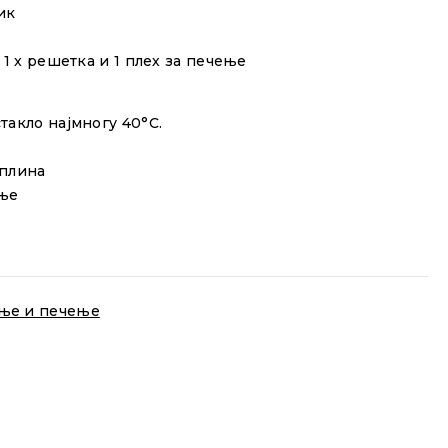
ик
 1 x решетка и 1 плех за печење
такло најмногу 40°C.
оплина
ање
ење и печење