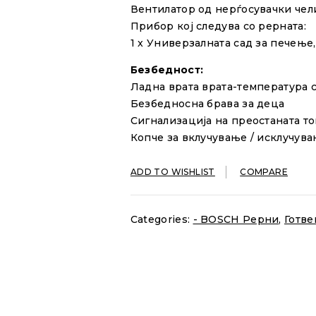
Вентилатор од нерѓосувачки чел
Прибор кој следува со рерната:
1 x Универзалната сад за печење,
Безбедност:
Ладна врата врата-температура с
Безбедносна брава за деца
Сигнализација на преостаната т
Копче за вклучување / исклучув
ADD TO WISHLIST
COMPARE
Categories:
- BOSCH Рерни
,
Готв