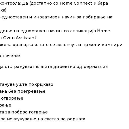
контрола: Да (достапно со Home Connect и бара
xa)
-едноставен и иновативен начин за избирање на
адење на едноставен начин: со апликација Home
а Oven Assistant
пржена храна, како што се зеленчук и пржени компири
о печење
а отстрануваат влагата директно од рерната за
станува уште покрцкаво
рана без прегревање
o отворање
ирање
а за побрзо готвење
за исклучување на светло во рерната