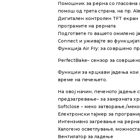
Помошник за рерна со гласовна 
помош од трета страна, на пр. Ale
Дигитален контролен TFT екран 
програмите на рерната
Подгответе го вашето омилено ј
Connect и уживајте во функцијат
Функција Air Fry: за совршено 
PerfectBake
– сензор за совршен
Функции за крцкави јадења кои ј
време на печењето.
На овој начин, печеното јадење 
предзагревање
– за замрзната х
Softclose – мекo затворање,/мек
Електронски тајмер за програм
Интензивно загревање на рернат
Халогенo осветлување, можноста 
Вентилатор за ладење