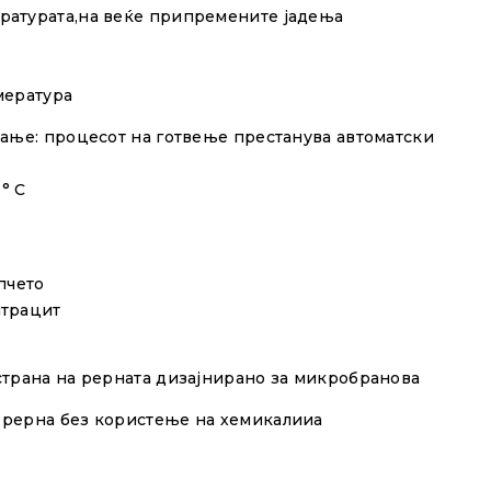
ратурата,на веќе припремените јадења
мература
вање: процесот на готвење престанува автоматски
 ° C
пчето
нтрацит
страна на рерната дизајнирано за микробранова
 рерна
без користење на хемикалииа