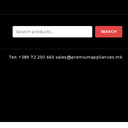
led.
Search
SEARCH
for:
Тел: +389 72 250 665 sales@premiumappliances.mk