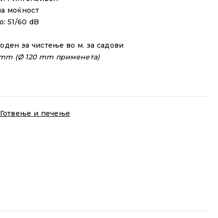
ма
моќност
: 51/60 dB
огоден
за
чистење
во м. за садови
mm
(Ø
120
mm
применета
)
Готвење и печење