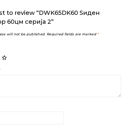
irst to review “DWK65DK60 Ѕиден
р 60цм серија 2”
ess will not be published.
Required fields are marked
*
*