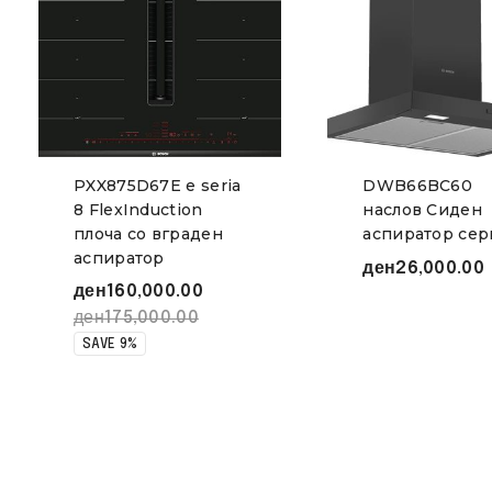
PXX875D67E e seria
DWB66BC60
8 FlexInduction
наслов Сиден
плоча со вграден
аспиратор сер
аспиратор
ден
26,000.00
ден
160,000.00
ден
175,000.00
SAVE 9%