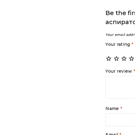
Be the f
аспирато
Your email addr
Your rating
*
Your review
Name
*
Email
*