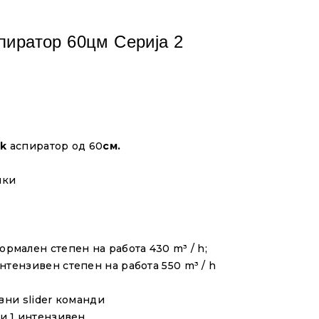
иратор 60цм Серија 2
ck
аспиратор од 60
см.
лки
нормален
степен
на работа 430
m³ / h
;
интензивен
степен на работа
550
m³ / h
вни slider команди
и
1
интензивен