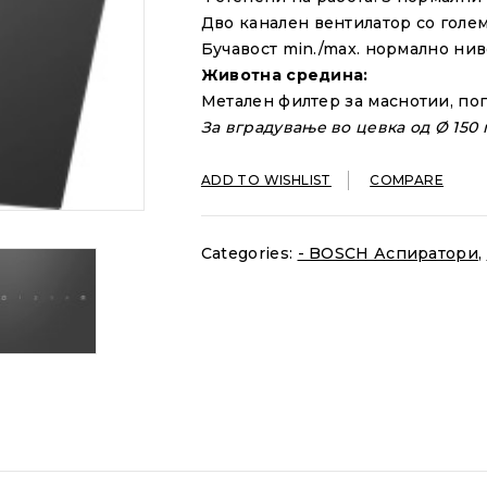
Дво канален
вентилатор
со
голе
Бучавост min./max.
нормално ниво
Животна с
редина:
Метален филтер
за маснотии
, п
За
вградување во
цевка од
Ø
150
ADD TO WISHLIST
COMPARE
Categories:
- BOSCH Аспиратори
,