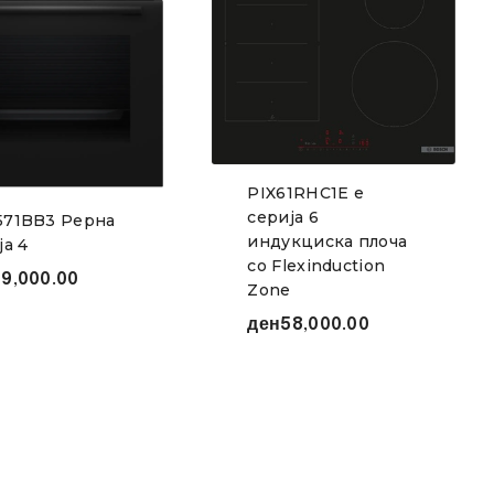
PIX61RHC1E е
серија 6
71BB3 Рерна
индукциска плоча
ја 4
со Flexinduction
9,000.00
Zone
ден
58,000.00