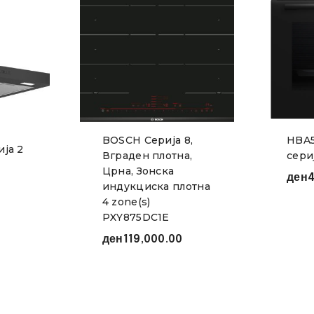
BOSCH Серија 8,
HBA5
ија 2
Вграден плотна,
сери
Црна, Зонска
ден
4
индукциска плотна
4 zone(s)
PXY875DC1E
ден
119,000.00