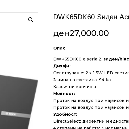
DWK65DK60 Ѕиден Асп
ден
27,000.00
Опис
:
DWK65DK60 e seria 2,
sиден/bla
Дизајн:
Oсветлување:
2
x 1,5W LED свети
Јачина на светлина: 94 lux
Класични копчиња
Моќност:
Проток на воздух при
највисок 
Проток на воздух п
ри највисок 
Удобност
:
DirectSelect: директни и едноста
4 степени на работа:
3
нормални