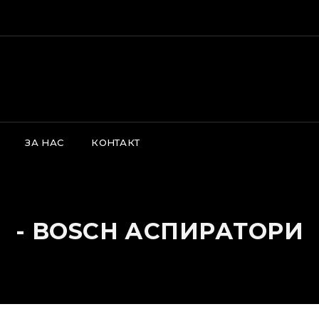
s is a demo store for testing purposes — no orders shall be fulfil
ЗА НАС
КОНТАКТ
- BOSCH АСПИРАТОРИ