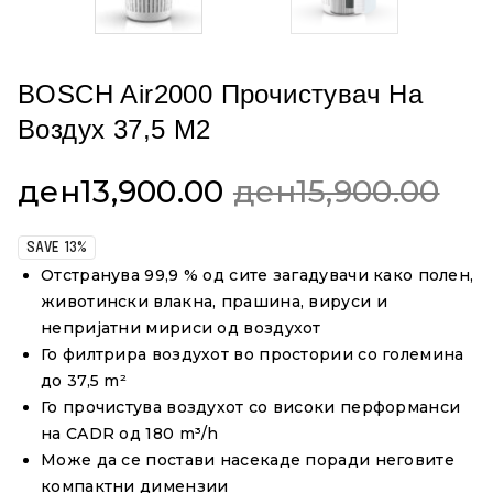
BOSCH Air2000 Прочистувач На
Воздух 37,5 М2
ден
13,900.00
ден
15,900.00
SAVE 13%
Отстранува 99,9 % од сите загадувачи како полен,
животински влакна, прашина, вируси и
непријатни мириси од воздухот
Го филтрира воздухот во простории со големина
до 37,5 m²
Го прочистува воздухот со високи перформанси
на CADR од 180 m³/h
Може да се постави насекаде поради неговите
компактни димензии